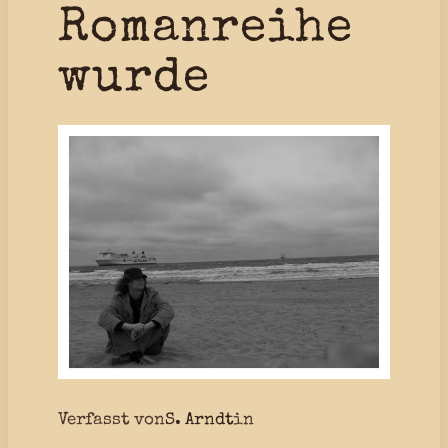
Romanreihe
wurde
Verfasst von
S. Arndt
in