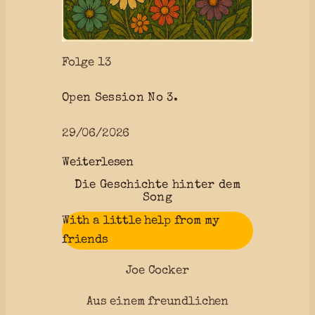
i
p
p
Folge 13
t
Open Session No 3.
29/06/2026
:
Weiterlesen
O
Die Geschichte hinter dem
Song
p
e
With a little help from my
n
friends
S
Joe Cocker
e
s
Aus einem freundlichen
s