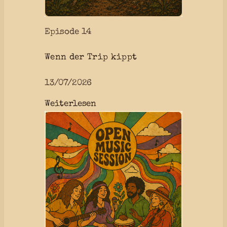
a
z
Episode 14
u
H
Wenn der Trip kippt
a
r
13/07/2026
d
:
Weiterlesen
R
W
o
e
c
n
k
n
d
e
r
T
r