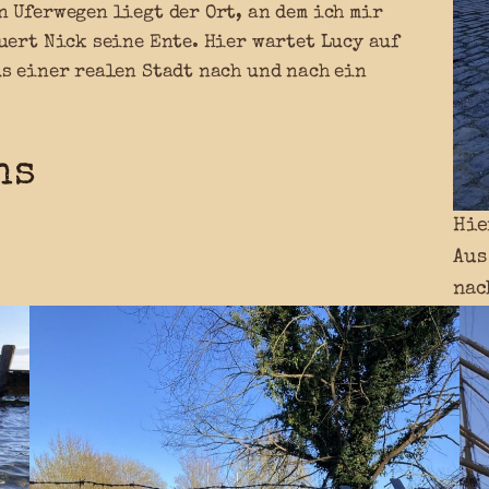
 Uferwegen liegt der Ort, an dem ich mir
uert Nick seine Ente. Hier wartet Lucy auf
s einer realen Stadt nach und nach ein
ns
Hie
Aus
nac