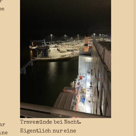
r
ee
Travemünde bei Nacht.
ar
Eigentlich nur eine
ine